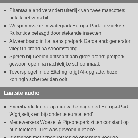
Phantasialand verandert uiterlijk van twee mascottes:
bekijk het verschil
Wespeninvasie in waterpark Europa-Park: bezoekers
Rulantica belaagd door stekende insecten
Alweer brand in Italiaans pretpark Gardaland: generator
vliegt in brand na stroomstoring
Spelen bij Beelen ontsnapt aan grote brand: pretpark
gewoon open na nachtelijke schoonmaak
Toverspiegel in de Efteling krijgt AI-upgrade: boze
koningin scherper dan ooit
Laatste audio
Snoeiharde kritiek op nieuw themagebied Europa-Park:
'Afgrijselijk en bijzonder teleurstellend'
Medewerkers Woezel & Pip-pretpark zitten constant op
hun telefoon: 'Het was gewoon niet oké'
Is stoppen met schoolreisjes dé oplossing voor de