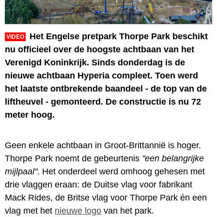
Het Engelse pretpark Thorpe Park beschikt
VIDEO
nu officieel over de hoogste achtbaan van het
Verenigd Koninkrijk. Sinds donderdag is de
nieuwe achtbaan Hyperia compleet. Toen werd
het laatste ontbrekende baandeel - de top van de
liftheuvel - gemonteerd. De constructie is nu 72
meter hoog.
Geen enkele achtbaan in Groot-Brittannië is hoger.
Thorpe Park noemt de gebeurtenis
"een belangrijke
mijlpaal"
. Het onderdeel werd omhoog gehesen met
drie vlaggen eraan: de Duitse vlag voor fabrikant
Mack Rides, de Britse vlag voor Thorpe Park én een
vlag met het
nieuwe logo
van het park.