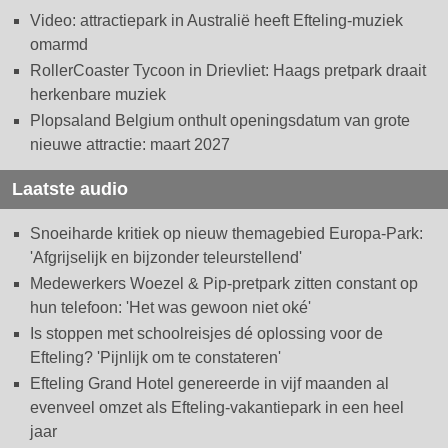
Video: attractiepark in Australië heeft Efteling-muziek
omarmd
RollerCoaster Tycoon in Drievliet: Haags pretpark draait
herkenbare muziek
Plopsaland Belgium onthult openingsdatum van grote
nieuwe attractie: maart 2027
Laatste audio
Snoeiharde kritiek op nieuw themagebied Europa-Park:
'Afgrijselijk en bijzonder teleurstellend'
Medewerkers Woezel & Pip-pretpark zitten constant op
hun telefoon: 'Het was gewoon niet oké'
Is stoppen met schoolreisjes dé oplossing voor de
Efteling? 'Pijnlijk om te constateren'
Efteling Grand Hotel genereerde in vijf maanden al
evenveel omzet als Efteling-vakantiepark in een heel
jaar