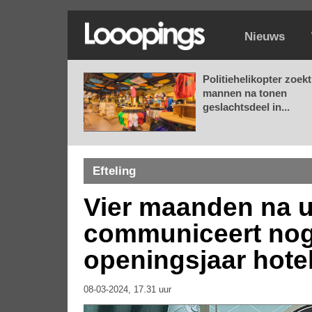
Nieuws
Politiehelikopter zoekt
mannen na tonen
geslachtsdeel in...
Efteling
Vier maanden na ui
communiceert nog
openingsjaar hote
08-03-2024, 17.31 uur