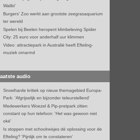
Walibi'
Burgers' Zoo werkt aan grootste zeegrasaquarium
ter wereld
Spelen bij Beelen heropent klimbeleving Spider
City: 25 euro voor anderhalf uur klimmen
Video: attractiepark in Australië heeft Efteling-
muziek omarmd
aatste audio
Snoeiharde kritiek op nieuw themagebied Europa-
Park: 'Afgrijselijk en bijzonder teleurstellend'
Medewerkers Woezel & Pip-pretpark zitten
constant op hun telefoon: 'Het was gewoon niet
oké'
Is stoppen met schoolreisjes dé oplossing voor de
Efteling? 'Pijnlijk om te constateren'