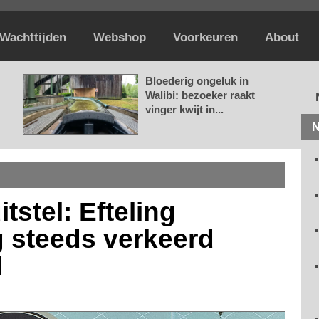
Wachttijden
Webshop
Voorkeuren
About
Bloederig ongeluk in
Walibi: bezoeker raakt
vinger kwijt in...
N
tstel: Efteling
 steeds verkeerd
l