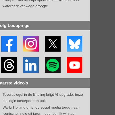
waterpark vanwege droogte
olg Looopings
aatste video's
Toverspiegel in de Efteling krijgt AI-upgrade: boze
koningin scherper dan ooit
Walibi Holland grijpt op social media terug naar
iconische jingle uit jaren negentig: 'Ik wil naar