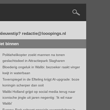
Nieuwstip? redactie@looopings.nl
et binnen
Politiehelikopter zoekt mannen na tonen
geslachtsdeel in Attractiepark Slagharen
Bloederig ongeluk in Walibi: bezoeker raakt vinger
kwijt in waterbaan
Toverspiegel in de Efteling krijgt AI-upgrade: boze
koningin scherper dan ooit
Walibi Holland grijpt op social media terug naar
iconische jingle uit jaren negentig: 'Ik wil naar
Walibi'
Europa-Park schrapt speciale vuurwerkshow in