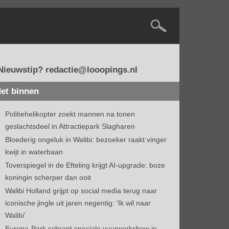
Nieuwstip? redactie@looopings.nl
et binnen
Politiehelikopter zoekt mannen na tonen
geslachtsdeel in Attractiepark Slagharen
Bloederig ongeluk in Walibi: bezoeker raakt vinger
kwijt in waterbaan
Toverspiegel in de Efteling krijgt AI-upgrade: boze
koningin scherper dan ooit
Walibi Holland grijpt op social media terug naar
iconische jingle uit jaren negentig: 'Ik wil naar
Walibi'
Europa-Park schrapt speciale vuurwerkshow in