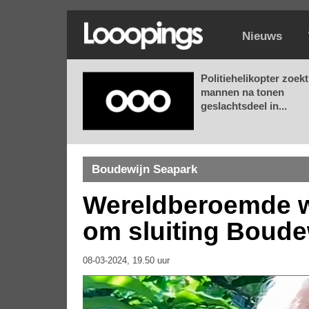
Nieuws
Politiehelikopter zoekt
mannen na tonen
geslachtsdeel in...
Boudewijn Seapark
Wereldberoemde w
om sluiting Boude
08-03-2024, 19.50 uur