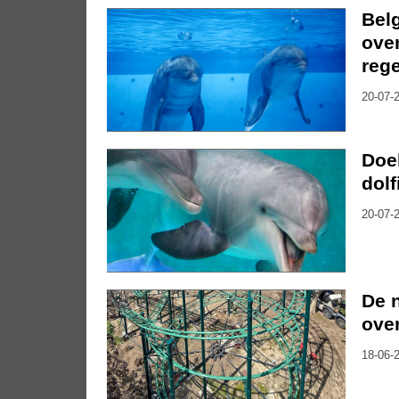
Belg
over
reg
20-07-2
Doek
dolf
20-07-2
De 
over
18-06-2