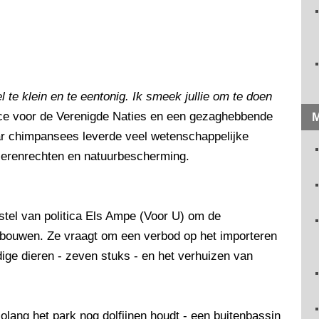
l te klein en te eentonig. Ik smeek jullie om te doen
ce voor de Verenigde Naties en een gezaghebbende
M
ar chimpansees leverde veel wetenschappelijke
dierenrechten en natuurbescherming.
stel van politica Els Ampe (Voor U) om de
 te bouwen. Ze vraagt om een verbod op het importeren
dige dieren - zeven stuks - en het verhuizen van
lang het park nog dolfijnen houdt - een buitenbassin