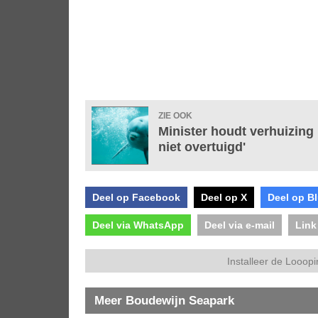
ZIE OOK
Minister houdt verhuizing
niet overtuigd'
Deel op Facebook
Deel op X
Deel op B
Deel via WhatsApp
Deel via e-mail
Link
Installeer de Looopi
Meer Boudewijn Seapark