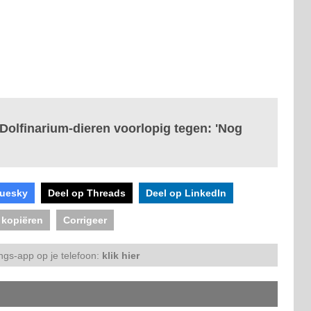
 Dolfinarium-dieren voorlopig tegen: 'Nog
luesky
Deel op Threads
Deel op LinkedIn
 kopiëren
Corrigeer
ngs-app op je telefoon:
klik hier