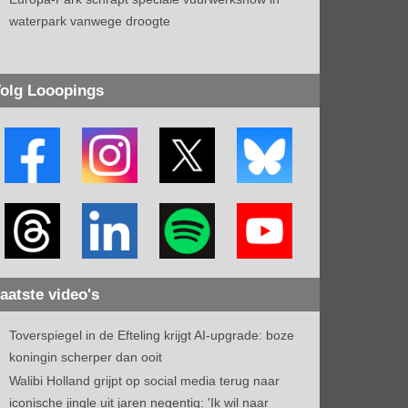
waterpark vanwege droogte
olg Looopings
aatste video's
Toverspiegel in de Efteling krijgt AI-upgrade: boze
koningin scherper dan ooit
Walibi Holland grijpt op social media terug naar
iconische jingle uit jaren negentig: 'Ik wil naar