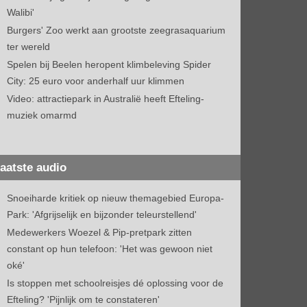
Walibi'
Burgers' Zoo werkt aan grootste zeegrasaquarium
ter wereld
Spelen bij Beelen heropent klimbeleving Spider
City: 25 euro voor anderhalf uur klimmen
Video: attractiepark in Australië heeft Efteling-
muziek omarmd
aatste audio
Snoeiharde kritiek op nieuw themagebied Europa-
Park: 'Afgrijselijk en bijzonder teleurstellend'
Medewerkers Woezel & Pip-pretpark zitten
constant op hun telefoon: 'Het was gewoon niet
oké'
Is stoppen met schoolreisjes dé oplossing voor de
Efteling? 'Pijnlijk om te constateren'