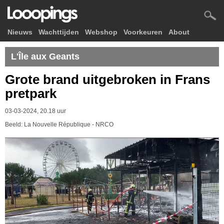
Nieuws
Wachttijden
Webshop
Voorkeuren
About
L'Île aux Geants
Grote brand uitgebroken in Frans
pretpark
03-03-2024, 20.18 uur
Beeld: La Nouvelle République - NRCO