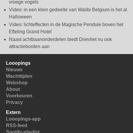
vroege vogels
Video: in een klein gedeelte van Walibi Belgium is het al
Halloween
Video: lichteffecten in de Magische Pendule boven het
Efteling Grand Hotel
Naast achtbaanonderdelen biedt Drievliet nu ook
attractieborden aan
Looopings
Nieuws
Wachttijden
Webshop
About
Voorkeuren
Privacy
Extern
Looopings-app
RSS-feed
Spotify-playlist