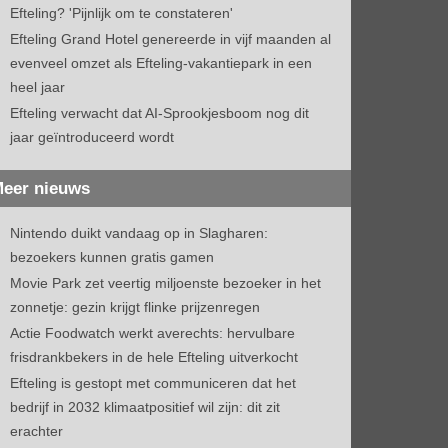
Efteling? 'Pijnlijk om te constateren'
Efteling Grand Hotel genereerde in vijf maanden al
evenveel omzet als Efteling-vakantiepark in een
heel jaar
Efteling verwacht dat AI-Sprookjesboom nog dit
jaar geïntroduceerd wordt
eer nieuws
Nintendo duikt vandaag op in Slagharen:
bezoekers kunnen gratis gamen
Movie Park zet veertig miljoenste bezoeker in het
zonnetje: gezin krijgt flinke prijzenregen
Actie Foodwatch werkt averechts: hervulbare
frisdrankbekers in de hele Efteling uitverkocht
Efteling is gestopt met communiceren dat het
bedrijf in 2032 klimaatpositief wil zijn: dit zit
erachter