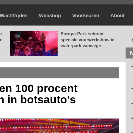
Wachttijden
Webshop
Voorkeuren
About
p
Europa-Park schrapt
r
speciale vuurwerkshow in
waterpark vanwege...
N
en 100 procent
h in botsauto's