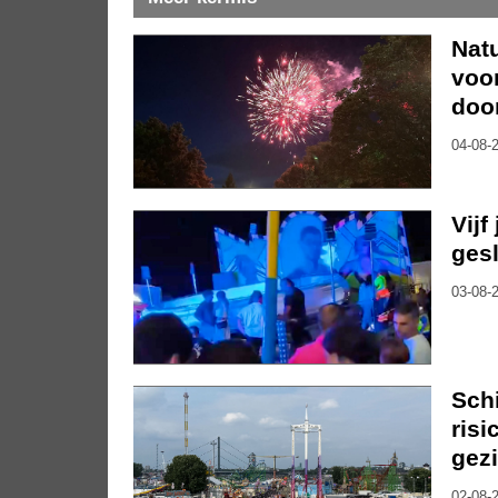
Nat
voo
doo
04-08-2
Vijf
gesl
03-08-2
Sch
risi
gez
02-08-2