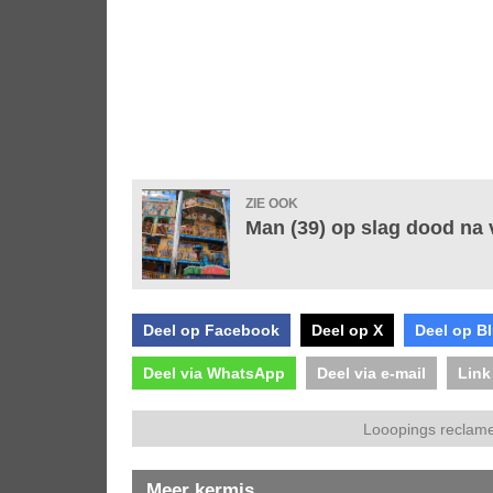
ZIE OOK
Man (39) op slag dood na v
Deel op Facebook
Deel op X
Deel op B
Deel via WhatsApp
Deel via e-mail
Link
Looopings reclame
Meer kermis