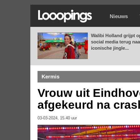
Nieuws
Walibi Holland grijpt o
social media terug naa
iconische jingle...
Kermis
Vrouw uit Eindhov
afgekeurd na cras
03-03-2024, 15.40 uur