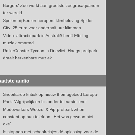
Burgers' Zoo werkt aan grootste zeegrasaquarium
ter wereld
Spelen bij Beelen heropent klimbeleving Spider
City: 25 euro voor anderhalf uur klimmen
Video: attractiepark in Australië heeft Efteling-
muziek omarmd
RollerCoaster Tycoon in Drievliet: Haags pretpark
draait herkenbare muziek
aatste audio
Snoeiharde kritiek op nieuw themagebied Europa-
Park: 'Afgrijselijk en bijzonder teleurstellend'
Medewerkers Woezel & Pip-pretpark zitten
constant op hun telefoon: 'Het was gewoon niet
oké'
Is stoppen met schoolreisjes dé oplossing voor de