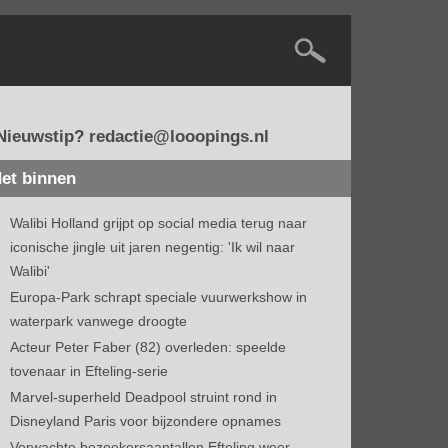
Nieuwstip? redactie@looopings.nl
et binnen
Walibi Holland grijpt op social media terug naar
iconische jingle uit jaren negentig: 'Ik wil naar
Walibi'
Europa-Park schrapt speciale vuurwerkshow in
waterpark vanwege droogte
Acteur Peter Faber (82) overleden: speelde
tovenaar in Efteling-serie
Marvel-superheld Deadpool struint rond in
Disneyland Paris voor bijzondere opnames
Verwachte bezoekersaantallen Efteling weer