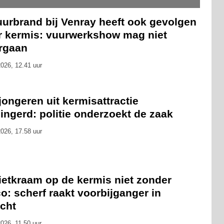
uurbrand bij Venray heeft ook gevolgen
r kermis: vuurwerkshow mag niet
rgaan
026, 12.41 uur
 jongeren uit kermisattractie
ingerd: politie onderzoekt de zaak
026, 17.58 uur
ietkraam op de kermis niet zonder
co: scherf raakt voorbijganger in
icht
026, 11.50 uur