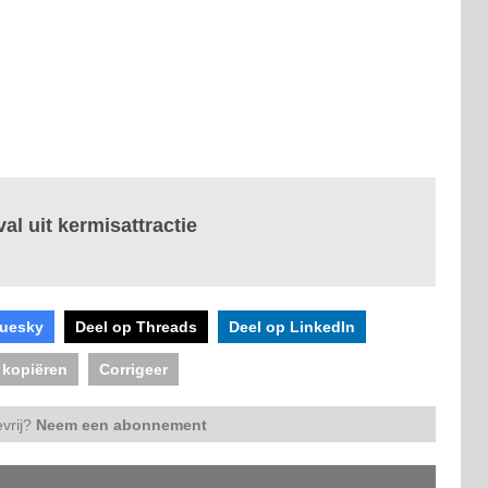
al uit kermisattractie
luesky
Deel op Threads
Deel op LinkedIn
 kopiëren
Corrigeer
vrij?
Neem een abonnement