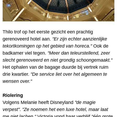
Thilo trof op het eerste gezicht een prachtig
gerenoveerd hotel aan.
"Er zijn echter aanzienlijke
tekortkomingen op het gebied van horeca."
Ook de
badkamer viel tegen.
"Meer dan teleurstellend, zeer
slecht gerenoveerd en niet grondig schoongemaakt."
Het ophalen van de bagage duurde bij vertrek ruim
drie kwartier.
"De service liet over het algemeen te
wensen over."
Riolering
Volgens Melanie heeft Disneyland
"de magie
verpest"
.
"Ze noemen het een luxe hotel, maar laat
me niet lachen."
Victoria vond haar verblijf
"één grote