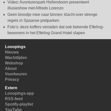
Video: Avonturenpark Hellendoorn presenteert
illusieshow met Alfredo Lorenzo
Geen broodje mee naar binnen: klacht over strenge
regels in Spaanse pretparken
Foto's: deze koffers verraden dat ook bekende Efteling-
bewoners in het Efteling Grand Hotel slapen
Looopings
Nieuws
Wachttijden
Webshop
About
Voorkeuren
Privacy
Extern
Looopings-app
RSS-feed
Spotify-playlist
YouTube