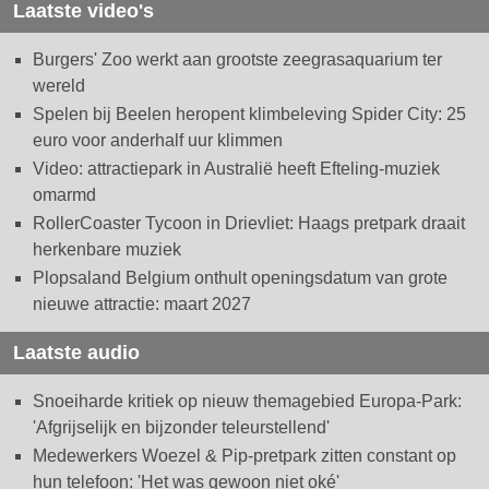
Laatste video's
Burgers' Zoo werkt aan grootste zeegrasaquarium ter
wereld
Spelen bij Beelen heropent klimbeleving Spider City: 25
euro voor anderhalf uur klimmen
Video: attractiepark in Australië heeft Efteling-muziek
omarmd
RollerCoaster Tycoon in Drievliet: Haags pretpark draait
herkenbare muziek
Plopsaland Belgium onthult openingsdatum van grote
nieuwe attractie: maart 2027
Laatste audio
Snoeiharde kritiek op nieuw themagebied Europa-Park:
'Afgrijselijk en bijzonder teleurstellend'
Medewerkers Woezel & Pip-pretpark zitten constant op
hun telefoon: 'Het was gewoon niet oké'