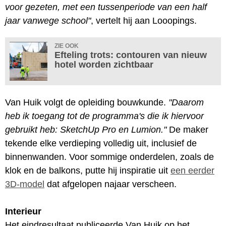
voor gezeten, met een tussenperiode van een half
jaar vanwege school"
, vertelt hij aan Looopings.
ZIE OOK
Efteling trots: contouren van nieuw
hotel worden zichtbaar
Van Huik volgt de opleiding bouwkunde.
"Daarom
heb ik toegang tot de programma's die ik hiervoor
gebruikt heb: SketchUp Pro en Lumion."
De maker
tekende elke verdieping volledig uit, inclusief de
binnenwanden. Voor sommige onderdelen, zoals de
klok en de balkons, putte hij inspiratie uit
een eerder
3D-model
dat afgelopen najaar verscheen.
Interieur
Het eindresultaat publiceerde Van Huik op het