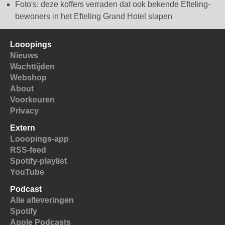
Foto's: deze koffers verraden dat ook bekende Efteling-
bewoners in het Efteling Grand Hotel slapen
Looopings
Nieuws
Wachttijden
Webshop
About
Voorkeuren
Privacy
Extern
Looopings-app
RSS-feed
Spotify-playlist
YouTube
Podcast
Alle afleveringen
Spotify
Apple Podcasts