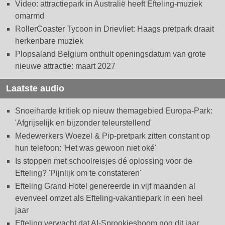
Video: attractiepark in Australië heeft Efteling-muziek
omarmd
RollerCoaster Tycoon in Drievliet: Haags pretpark draait
herkenbare muziek
Plopsaland Belgium onthult openingsdatum van grote
nieuwe attractie: maart 2027
Laatste audio
Snoeiharde kritiek op nieuw themagebied Europa-Park:
'Afgrijselijk en bijzonder teleurstellend'
Medewerkers Woezel & Pip-pretpark zitten constant op
hun telefoon: 'Het was gewoon niet oké'
Is stoppen met schoolreisjes dé oplossing voor de
Efteling? 'Pijnlijk om te constateren'
Efteling Grand Hotel genereerde in vijf maanden al
evenveel omzet als Efteling-vakantiepark in een heel
jaar
Efteling verwacht dat AI-Sprookjesboom nog dit jaar