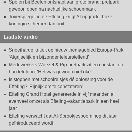
Spelen bij Beelen ontsnapt aan grote brand: pretpark
gewoon open na nachtelijke schoonmaak
Toverspiegel in de Efteling krijgt AI-upgrade: boze
koningin scherper dan ooit
Laatste audio
Snoeiharde kritiek op nieuw themagebied Europa-Park:
'Afgrijselijk en bijzonder teleurstellend'
Medewerkers Woezel & Pip-pretpark zitten constant op
hun telefoon: 'Het was gewoon niet oké'
Is stoppen met schoolreisjes dé oplossing voor de
Efteling? 'Pijnlijk om te constateren'
Efteling Grand Hotel genereerde in vijf maanden al
evenveel omzet als Efteling-vakantiepark in een heel
jaar
Efteling verwacht dat AI-Sprookjesboom nog dit jaar
geïntroduceerd wordt