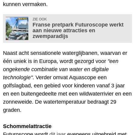
kunnen vermaken.
ZIE OOK
Franse pretpark Futuroscope werkt
aan nieuwe attracties en
zwemparadijs
Naast acht sensationele waterglijbanen, waarvan er
één uniek is in Europa, wordt gezorgd voor
"een
ongekende combinatie van water en digitale
technologie"
. Verder omvat Aquascope een
golfslagbad, een gebied voor kinderen vanaf 3 jaar
en een buitengedeelte met een wildwaterrivier en een
zonneweide. De watertemperatuur bedraagt 29
graden.
Schommelattractie
Futuroscope wordt
dit jaar
eveneens uitgebreid met