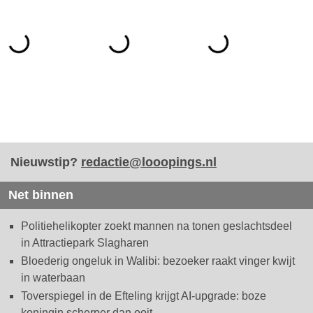
Nieuwstip?
redactie@looopings.nl
Net binnen
Politiehelikopter zoekt mannen na tonen geslachtsdeel
in Attractiepark Slagharen
Bloederig ongeluk in Walibi: bezoeker raakt vinger kwijt
in waterbaan
Toverspiegel in de Efteling krijgt AI-upgrade: boze
koningin scherper dan ooit