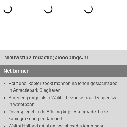
Nieuwstip?
redactie@looopings.nl
Net binnen
Politiehelikopter zoekt mannen na tonen geslachtsdeel
in Attractiepark Slagharen
Bloederig ongeluk in Walibi: bezoeker raakt vinger kwijt
in waterbaan
Toverspiegel in de Efteling krijgt AI-upgrade: boze
koningin scherper dan ooit
Walibi Holland grijpt op social media terug naar