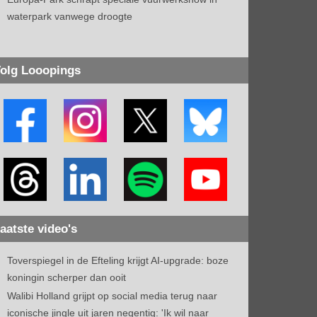
waterpark vanwege droogte
olg Looopings
aatste video's
Toverspiegel in de Efteling krijgt AI-upgrade: boze
koningin scherper dan ooit
Walibi Holland grijpt op social media terug naar
iconische jingle uit jaren negentig: 'Ik wil naar