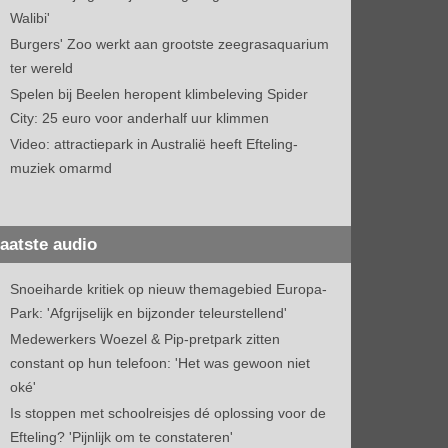
Walibi'
Burgers' Zoo werkt aan grootste zeegrasaquarium
ter wereld
Spelen bij Beelen heropent klimbeleving Spider
City: 25 euro voor anderhalf uur klimmen
Video: attractiepark in Australië heeft Efteling-
muziek omarmd
aatste audio
Snoeiharde kritiek op nieuw themagebied Europa-
Park: 'Afgrijselijk en bijzonder teleurstellend'
Medewerkers Woezel & Pip-pretpark zitten
constant op hun telefoon: 'Het was gewoon niet
oké'
Is stoppen met schoolreisjes dé oplossing voor de
Efteling? 'Pijnlijk om te constateren'