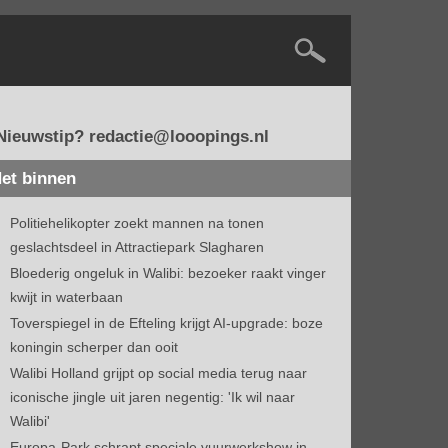
Nieuwstip? redactie@looopings.nl
et binnen
Politiehelikopter zoekt mannen na tonen
geslachtsdeel in Attractiepark Slagharen
Bloederig ongeluk in Walibi: bezoeker raakt vinger
kwijt in waterbaan
Toverspiegel in de Efteling krijgt AI-upgrade: boze
koningin scherper dan ooit
Walibi Holland grijpt op social media terug naar
iconische jingle uit jaren negentig: 'Ik wil naar
Walibi'
Europa-Park schrapt speciale vuurwerkshow in