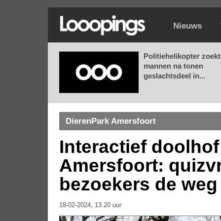
Nieuws
Politiehelikopter zoekt
mannen na tonen
geslachtsdeel in...
DierenPark Amersfoort
Interactief doolho
Amersfoort: quizv
bezoekers de weg
18-02-2024, 13.20 uur