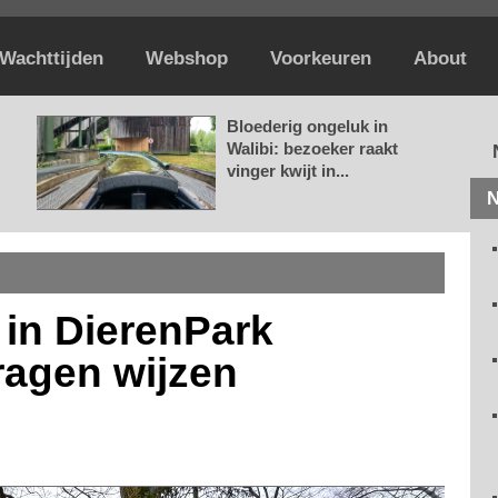
Wachttijden
Webshop
Voorkeuren
About
Bloederig ongeluk in
Walibi: bezoeker raakt
vinger kwijt in...
N
f in DierenPark
ragen wijzen