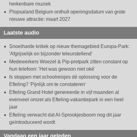
herkenbare muziek
Plopsaland Belgium onthult openingsdatum van grote
nieuwe attractie: maart 2027
Laatste audio
Snoeiharde kritiek op nieuw themagebied Europa-Park:
'Afgrijselijk en bijzonder teleurstellend'
Medewerkers Woezel & Pip-pretpark zitten constant op
hun telefoon: 'Het was gewoon niet oké'
Is stoppen met schoolreisjes dé oplossing voor de
Efteling? 'Pijnlijk om te constateren'
Efteling Grand Hotel genereerde in vijf maanden al
evenveel omzet als Efteling-vakantiepark in een heel
jaar
Efteling verwacht dat AI-Sprookjesboom nog dit jaar
geïntroduceerd wordt
Vandaag een jaar geleden