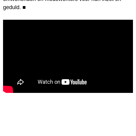
geduld.
■