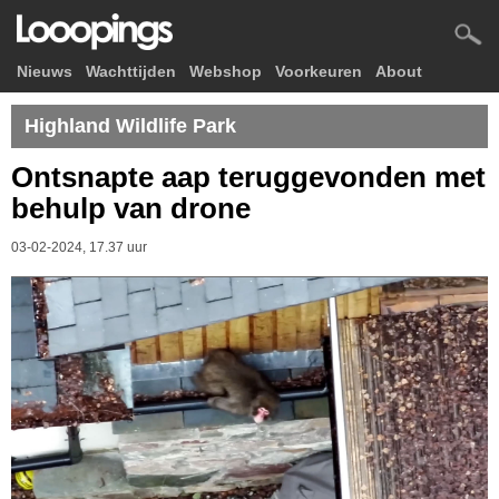
Nieuws
Wachttijden
Webshop
Voorkeuren
About
Highland Wildlife Park
Ontsnapte aap teruggevonden met
behulp van drone
03-02-2024, 17.37 uur