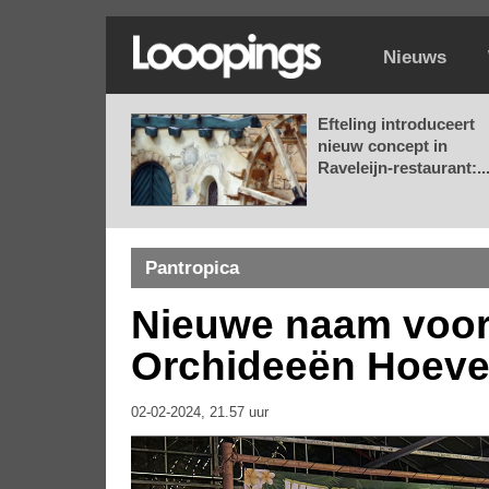
Nieuws
Efteling introduceert
nieuw concept in
Raveleijn-restaurant:..
Pantropica
Nieuwe naam voor
Orchideeën Hoeve 
02-02-2024, 21.57 uur