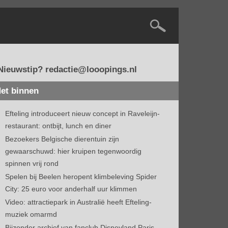
Nieuwstip? redactie@looopings.nl
et binnen
Efteling introduceert nieuw concept in Raveleijn-
restaurant: ontbijt, lunch en diner
Bezoekers Belgische dierentuin zijn
gewaarschuwd: hier kruipen tegenwoordig
spinnen vrij rond
Spelen bij Beelen heropent klimbeleving Spider
City: 25 euro voor anderhalf uur klimmen
Video: attractiepark in Australië heeft Efteling-
muziek omarmd
Bijzonder archief van fanclub Disneyland Paris