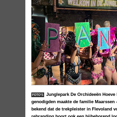
Junglepark De Orchideeën Hoeve h
FOTO'S
genodigden maakte de familie Maarssen 
bekend dat de trekpleister in Flevoland v
rebranding hoort ook een bijbehorend lo