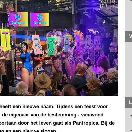
V
L
eeft een nieuwe naam. Tijdens een feest voor
- de eigenaar van de bestemming - vanavond
oortaan door het leven gaat als Pantropica. Bij de
go en een nieuwe slogan.