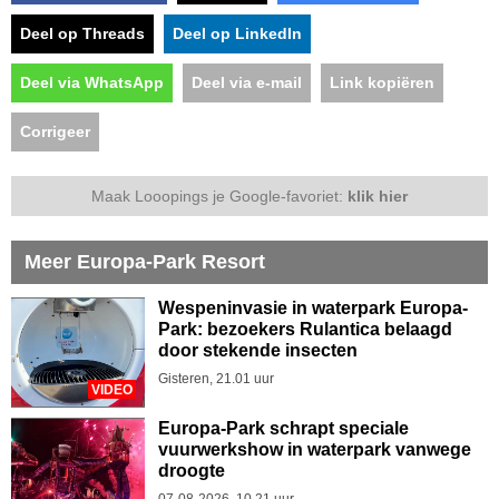
Deel op Threads
Deel op LinkedIn
Deel via WhatsApp
Deel via e-mail
Link kopiëren
Corrigeer
Maak Looopings je Google-favoriet:
klik hier
Meer Europa-Park Resort
Wespeninvasie in waterpark Europa-
Park: bezoekers Rulantica belaagd
door stekende insecten
Gisteren, 21.01 uur
VIDEO
Europa-Park schrapt speciale
vuurwerkshow in waterpark vanwege
droogte
07-08-2026, 10.21 uur