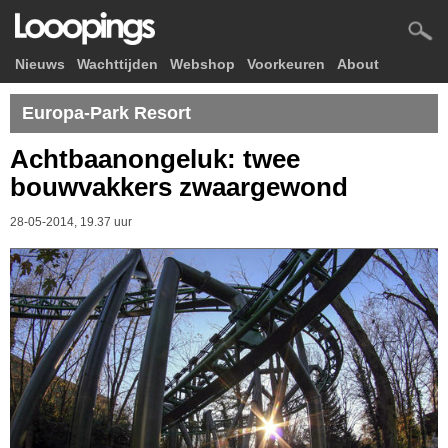
Nieuws
Wachttijden
Webshop
Voorkeuren
About
Europa-Park Resort
Achtbaanongeluk: twee
bouwvakkers zwaargewond
28-05-2014, 19.37 uur