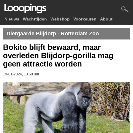
Nieuws
Wachttijden
Webshop
Voorkeuren
About
Diergaarde Blijdorp - Rotterdam Zoo
Bokito blijft bewaard, maar
overleden Blijdorp-gorilla mag
geen attractie worden
19-01-2024, 13.50 uur