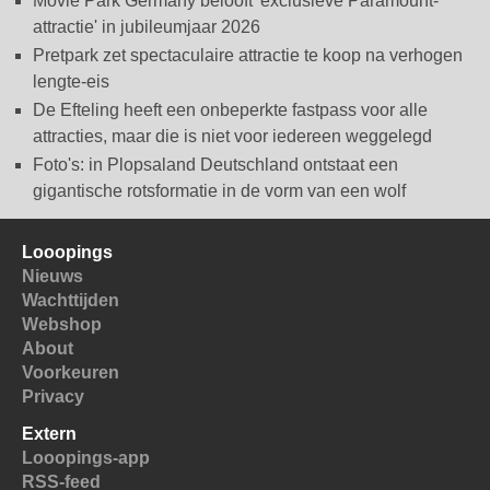
Movie Park Germany belooft 'exclusieve Paramount-
attractie' in jubileumjaar 2026
Pretpark zet spectaculaire attractie te koop na verhogen
lengte-eis
De Efteling heeft een onbeperkte fastpass voor alle
attracties, maar die is niet voor iedereen weggelegd
Foto's: in Plopsaland Deutschland ontstaat een
gigantische rotsformatie in de vorm van een wolf
Looopings
Nieuws
Wachttijden
Webshop
About
Voorkeuren
Privacy
Extern
Looopings-app
RSS-feed