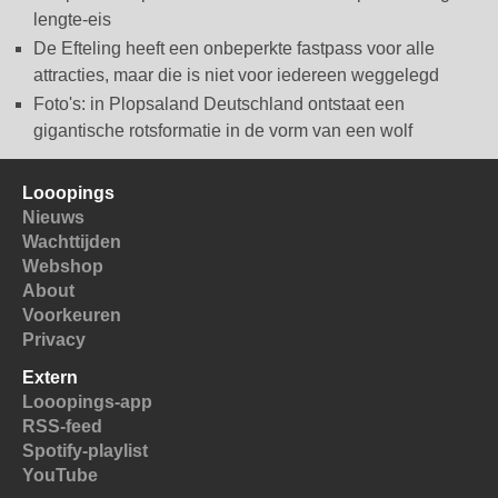
lengte-eis
De Efteling heeft een onbeperkte fastpass voor alle
attracties, maar die is niet voor iedereen weggelegd
Foto's: in Plopsaland Deutschland ontstaat een
gigantische rotsformatie in de vorm van een wolf
Looopings
Nieuws
Wachttijden
Webshop
About
Voorkeuren
Privacy
Extern
Looopings-app
RSS-feed
Spotify-playlist
YouTube