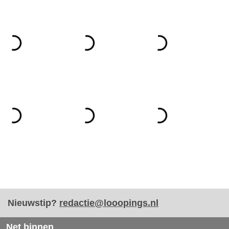
Nieuwstip?
redactie@looopings.nl
Net binnen