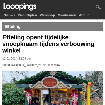
Nieuws
Wachttijden
Webshop
Voorkeuren
About
Efteling
Efteling opent tijdelijke
snoepkraam tijdens verbouwing
winkel
12-01-2024, 12.59 uur
Beeld: @Coshira_, @cindy_ve, @Eftelwesley