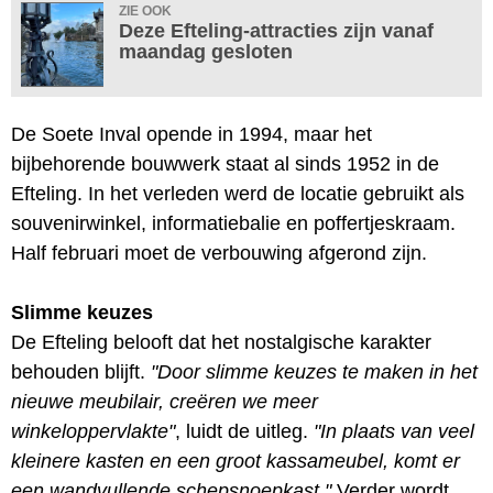
ZIE OOK
Deze Efteling-attracties zijn vanaf
maandag gesloten
De Soete Inval opende in 1994, maar het
bijbehorende bouwwerk staat al sinds 1952 in de
Efteling. In het verleden werd de locatie gebruikt als
souvenirwinkel, informatiebalie en poffertjeskraam.
Half februari moet de verbouwing afgerond zijn.
Slimme keuzes
De Efteling belooft dat het nostalgische karakter
behouden blijft.
"Door slimme keuzes te maken in het
nieuwe meubilair, creëren we meer
winkeloppervlakte"
, luidt de uitleg.
"In plaats van veel
kleinere kasten en een groot kassameubel, komt er
een wandvullende schepsnoepkast."
Verder wordt