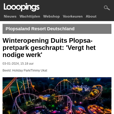
Nieuws
Wachttijden
Webshop
Voorkeuren
About
Plopsaland Resort Deutschland
Winteropening Duits Plopsa-
pretpark geschrapt: 'Vergt het
nodige werk'
03-01-2024, 15.18 uur
Beeld: Holiday Park/Timmy Ukat