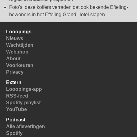
Foto's: deze koffers verraden dat ook bekende Efteling-
bewoners in het Efteling Grand Hotel slapen
Looopings
Nieuws
Wachttijden
Webshop
About
Voorkeuren
Privacy
Extern
Looopings-app
RSS-feed
Spotify-playlist
YouTube
Podcast
Alle afleveringen
Spotify