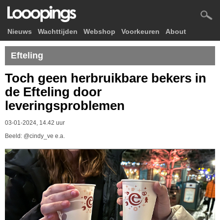
Nieuws
Wachttijden
Webshop
Voorkeuren
About
Efteling
Toch geen herbruikbare bekers in
de Efteling door
leveringsproblemen
03-01-2024, 14.42 uur
Beeld: @cindy_ve e.a.