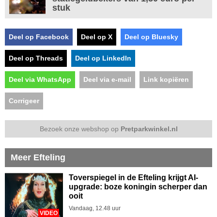
stuk
Deel op Facebook
Deel op X
Deel op Bluesky
Deel op Threads
Deel op LinkedIn
Deel via WhatsApp
Deel via e-mail
Link kopiëren
Corrigeer
Bezoek onze webshop op
Pretparkwinkel.nl
Meer Efteling
Toverspiegel in de Efteling krijgt AI-
upgrade: boze koningin scherper dan
ooit
Vandaag, 12.48 uur
VIDEO