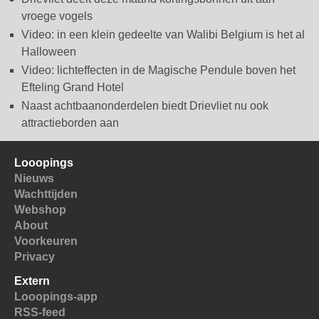
vroege vogels
Video: in een klein gedeelte van Walibi Belgium is het al
Halloween
Video: lichteffecten in de Magische Pendule boven het
Efteling Grand Hotel
Naast achtbaanonderdelen biedt Drievliet nu ook
attractieborden aan
Looopings
Nieuws
Wachttijden
Webshop
About
Voorkeuren
Privacy
Extern
Looopings-app
RSS-feed