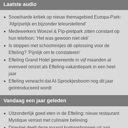
Laatste audio
Snoeiharde kritiek op nieuw themagebied Europa-Park:
'Afgrijselijk en bijzonder teleurstellend'
Medewerkers Woezel & Pip-pretpark zitten constant op
hun telefoon: 'Het was gewoon niet oké'
Is stoppen met schoolreisjes dé oplossing voor de
Efteling? 'Pijnlijk om te constateren'
Efteling Grand Hotel genereerde in vijf maanden al
evenveel omzet als Efteling-vakantiepark in een heel
jaar
Efteling verwacht dat AI-Sprookjesboom nog dit jaar
geïntroduceerd wordt
Vandaag een jaar geleden
Uitzonderlijk goed eten in de Efteling: nieuw restaurant
Mystique verrast met culinaire beleving
Drievliet deelt deze maand kortingsbonnen uit aan