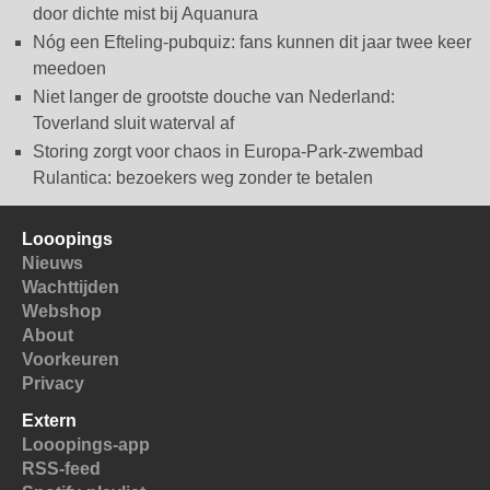
door dichte mist bij Aquanura
Nóg een Efteling-pubquiz: fans kunnen dit jaar twee keer
meedoen
Niet langer de grootste douche van Nederland:
Toverland sluit waterval af
Storing zorgt voor chaos in Europa-Park-zwembad
Rulantica: bezoekers weg zonder te betalen
Looopings
Nieuws
Wachttijden
Webshop
About
Voorkeuren
Privacy
Extern
Looopings-app
RSS-feed