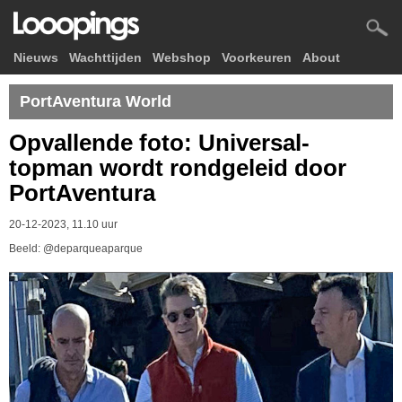
Nieuws
Wachttijden
Webshop
Voorkeuren
About
PortAventura World
Opvallende foto: Universal-
topman wordt rondgeleid door
PortAventura
20-12-2023, 11.10 uur
Beeld: @deparqueaparque