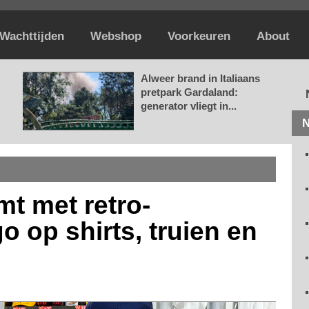
Wachttijden
Webshop
Voorkeuren
About
Alweer brand in Italiaans
pretpark Gardaland:
generator vliegt in...
N
t met retro-
o op shirts, truien en