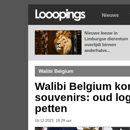
Nieuws
Nieuwe leeuw in
Limburgse dierentuin
overlijdt binnen
anderhalve...
Walibi Belgium
Walibi Belgium kom
souvenirs: oud log
petten
16-12-2023, 18.29 uur