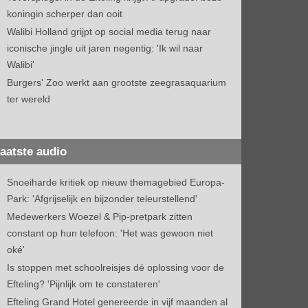
koningin scherper dan ooit
Walibi Holland grijpt op social media terug naar
iconische jingle uit jaren negentig: 'Ik wil naar
Walibi'
Burgers' Zoo werkt aan grootste zeegrasaquarium
ter wereld
aatste audio
Snoeiharde kritiek op nieuw themagebied Europa-
Park: 'Afgrijselijk en bijzonder teleurstellend'
Medewerkers Woezel & Pip-pretpark zitten
constant op hun telefoon: 'Het was gewoon niet
oké'
Is stoppen met schoolreisjes dé oplossing voor de
Efteling? 'Pijnlijk om te constateren'
Efteling Grand Hotel genereerde in vijf maanden al