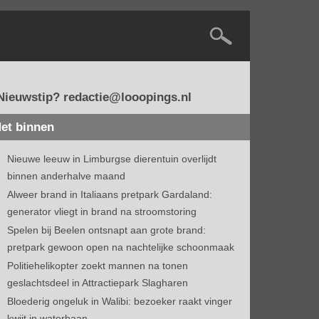
Nieuwstip? redactie@looopings.nl
et binnen
Nieuwe leeuw in Limburgse dierentuin overlijdt
binnen anderhalve maand
Alweer brand in Italiaans pretpark Gardaland:
generator vliegt in brand na stroomstoring
Spelen bij Beelen ontsnapt aan grote brand:
pretpark gewoon open na nachtelijke schoonmaak
Politiehelikopter zoekt mannen na tonen
geslachtsdeel in Attractiepark Slagharen
Bloederig ongeluk in Walibi: bezoeker raakt vinger
kwijt in waterbaan