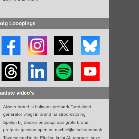
olg Looopings
aatste video's
Alweer brand in Italiaans pretpark Gardaland:
generator vliegt in brand na stroomstoring
Spelen bij Beelen ontsnapt aan grote brand:
pretpark gewoon open na nachtelijke schoonmaak
Toverspiegel in de Efteling krijgt AI-upgrade: boze