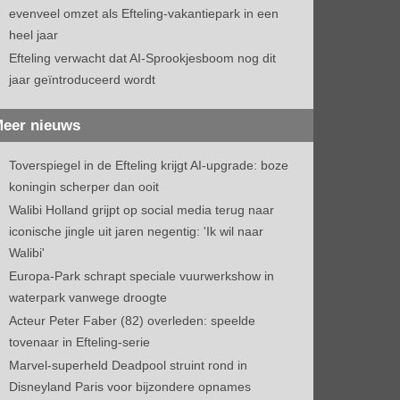
evenveel omzet als Efteling-vakantiepark in een
heel jaar
Efteling verwacht dat AI-Sprookjesboom nog dit
jaar geïntroduceerd wordt
eer nieuws
Toverspiegel in de Efteling krijgt AI-upgrade: boze
koningin scherper dan ooit
Walibi Holland grijpt op social media terug naar
iconische jingle uit jaren negentig: 'Ik wil naar
Walibi'
Europa-Park schrapt speciale vuurwerkshow in
waterpark vanwege droogte
Acteur Peter Faber (82) overleden: speelde
tovenaar in Efteling-serie
Marvel-superheld Deadpool struint rond in
Disneyland Paris voor bijzondere opnames