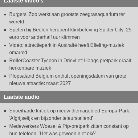
Laatste video's
Burgers' Zoo werkt aan grootste zeegrasaquarium ter
wereld
Spelen bij Beelen heropent klimbeleving Spider City: 25
euro voor anderhalf uur klimmen
Video: attractiepark in Australië heeft Efteling-muziek
omarmd
RollerCoaster Tycoon in Drievliet: Haags pretpark draait
herkenbare muziek
Plopsaland Belgium onthult openingsdatum van grote
nieuwe attractie: maart 2027
Laatste audio
Snoeiharde kritiek op nieuw themagebied Europa-Park:
'Afgrijselijk en bijzonder teleurstellend'
Medewerkers Woezel & Pip-pretpark zitten constant op
hun telefoon: 'Het was gewoon niet oké'