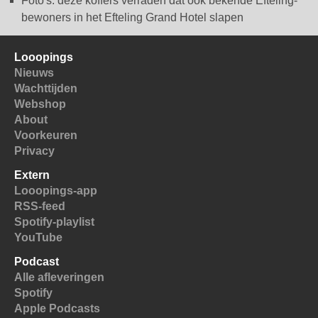
Foto's: deze koffers verraden dat ook bekende Efteling-
bewoners in het Efteling Grand Hotel slapen
Looopings
Nieuws
Wachttijden
Webshop
About
Voorkeuren
Privacy
Extern
Looopings-app
RSS-feed
Spotify-playlist
YouTube
Podcast
Alle afleveringen
Spotify
Apple Podcasts