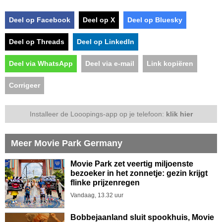
Deel op Facebook
Deel op X
Deel op Bluesky
Deel op Threads
Deel op LinkedIn
Deel via WhatsApp
Deel via e-mail
Link kopiëren
Corrigeer
Installeer de Looopings-app op je telefoon:
klik hier
Meer Movie Park Germany
Movie Park zet veertig miljoenste
bezoeker in het zonnetje: gezin krijgt
flinke prijzenregen
Vandaag, 13.32 uur
Bobbejaanland sluit spookhuis, Movie