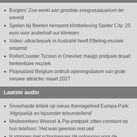
Burgers' Zoo werkt aan grootste zeegrasaquarium ter
wereld
Spelen bij Beelen heropent klimbeleving Spider City: 25
euro voor anderhalf uur klimmen
Video: attractiepark in Australië heeft Efteling-muziek
omarmd
RollerCoaster Tycoon in Drievliet: Haags pretpark draait
herkenbare muziek
Plopsaland Belgium onthult openingsdatum van grote
nieuwe attractie: maart 2027
Laatste audio
Snoeiharde kritiek op nieuw themagebied Europa-Park:
'Afgrijselijk en bijzonder teleurstellend'
Medewerkers Woezel & Pip-pretpark zitten constant op
hun telefoon: 'Het was gewoon niet oké'
Is stoppen met schoolreisjes dé oplossing voor de