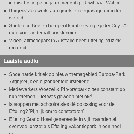
iconische jingle uit jaren negentig: 'Ik wil naar Walibi'
Burgers' Zoo werkt aan grootste zeegrasaquarium ter
wereld
Spelen bij Beelen heropent klimbeleving Spider City: 25
euro voor anderhalf uur klimmen
Video: attractiepark in Australië heeft Efteling-muziek
omarmd
Laatste audio
Snoeiharde kritiek op nieuw themagebied Europa-Park:
'Afgrijselijk en bijzonder teleurstellend'
Medewerkers Woezel & Pip-pretpark zitten constant op
hun telefoon: 'Het was gewoon niet oké'
Is stoppen met schoolreisjes dé oplossing voor de
Efteling? 'Pijnlijk om te constateren'
Efteling Grand Hotel genereerde in vijf maanden al
evenveel omzet als Efteling-vakantiepark in een heel
jaar