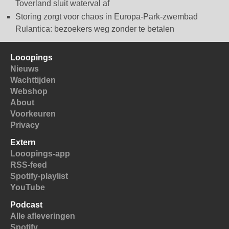
Toverland sluit waterval af
Storing zorgt voor chaos in Europa-Park-zwembad
Rulantica: bezoekers weg zonder te betalen
Looopings
Nieuws
Wachttijden
Webshop
About
Voorkeuren
Privacy
Extern
Looopings-app
RSS-feed
Spotify-playlist
YouTube
Podcast
Alle afleveringen
Spotify