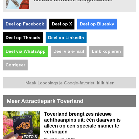
Deel op Facebook
Deel op X
Deel op Bluesky
Deel op Threads
Deel op LinkedIn
Deel via WhatsApp
Deel via e-mail
Link kopiëren
Corrigeer
Maak Looopings je Google-favoriet:
klik hier
Meer Attractiepark Toverland
Toverland brengt zes nieuwe
achtbaanpins uit: één daarvan is
alleen op een speciale manier te
verkrijgen
FOTO'S