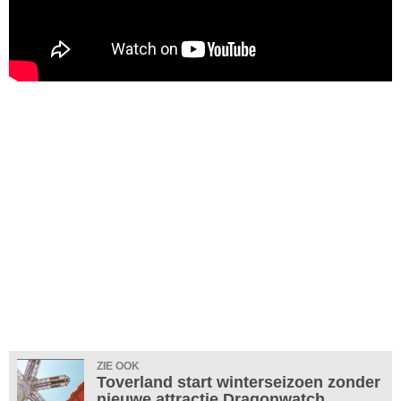
ZIE OOK
Toverland start winterseizoen zonder
nieuwe attractie Dragonwatch