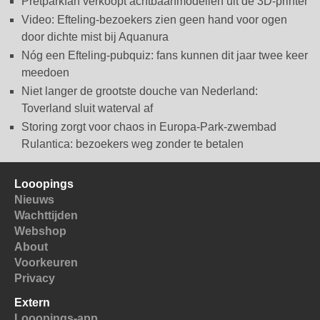
Pretparkfan verkoopt achtbaanmodellen uit de 3D-printer
Video: Efteling-bezoekers zien geen hand voor ogen
door dichte mist bij Aquanura
Nóg een Efteling-pubquiz: fans kunnen dit jaar twee keer
meedoen
Niet langer de grootste douche van Nederland:
Toverland sluit waterval af
Storing zorgt voor chaos in Europa-Park-zwembad
Rulantica: bezoekers weg zonder te betalen
Looopings
Nieuws
Wachttijden
Webshop
About
Voorkeuren
Privacy
Extern
Looopings-app