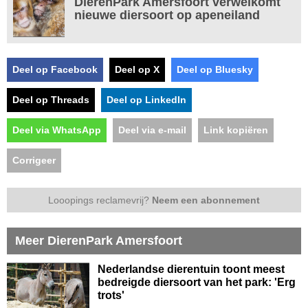
DierenPark Amersfoort verwelkomt
nieuwe diersoort op apeneiland
Deel op Facebook
Deel op X
Deel op Bluesky
Deel op Threads
Deel op LinkedIn
Deel via WhatsApp
Deel via e-mail
Link kopiëren
Corrigeer
Looopings reclamevrij?
Neem een abonnement
Meer DierenPark Amersfoort
Nederlandse dierentuin toont meest
bedreigde diersoort van het park: 'Erg
trots'