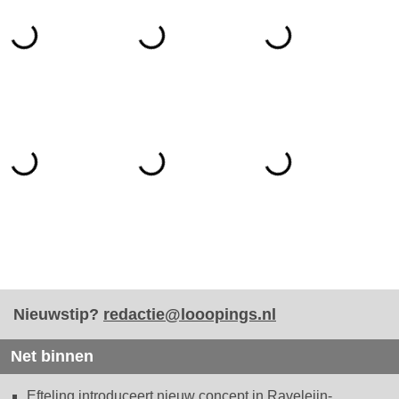
Nieuwstip?
redactie@looopings.nl
Net binnen
Efteling introduceert nieuw concept in Raveleijn-