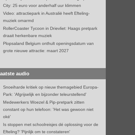
City: 25 euro voor anderhalf uur klimmen
Video: attractiepark in Australië heeft Efteling-
muziek omarmd
RollerCoaster Tycoon in Drievliet: Haags pretpark
draait herkenbare muziek
Plopsaland Belgium onthult openingsdatum van
grote nieuwe attractie: maart 2027
aatste audio
Snoeiharde kritiek op nieuw themagebied Europa-
Park: 'Afgrijselijk en bijzonder teleurstellend'
Medewerkers Woezel & Pip-pretpark zitten
constant op hun telefoon: 'Het was gewoon niet
oké'
Is stoppen met schoolreisjes dé oplossing voor de
Efteling? 'Pijnlijk om te constateren'