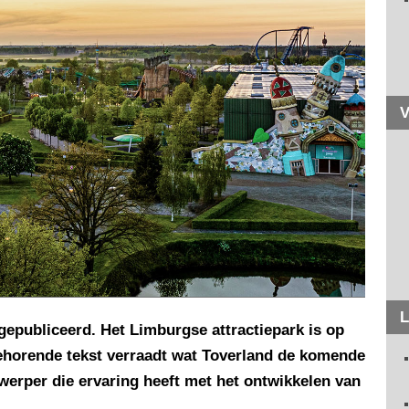
V
L
gepubliceerd. Het Limburgse attractiepark is op
ehorende tekst verraadt wat Toverland de komende
werper die ervaring heeft met het ontwikkelen van