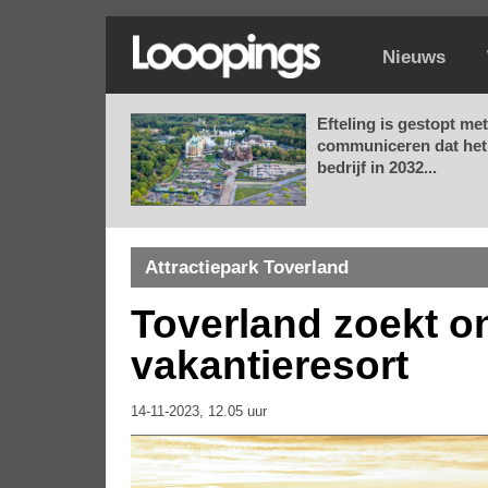
Nieuws
Efteling is gestopt met
communiceren dat het
bedrijf in 2032...
Attractiepark Toverland
Toverland zoekt o
vakantieresort
14-11-2023, 12.05 uur