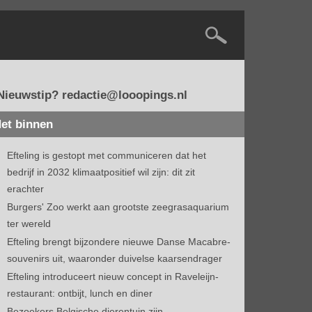
Nieuwstip? redactie@looopings.nl
et binnen
Efteling is gestopt met communiceren dat het
bedrijf in 2032 klimaatpositief wil zijn: dit zit
erachter
Burgers' Zoo werkt aan grootste zeegrasaquarium
ter wereld
Efteling brengt bijzondere nieuwe Danse Macabre-
souvenirs uit, waaronder duivelse kaarsendrager
Efteling introduceert nieuw concept in Raveleijn-
restaurant: ontbijt, lunch en diner
Bezoekers Belgische dierentuin zijn