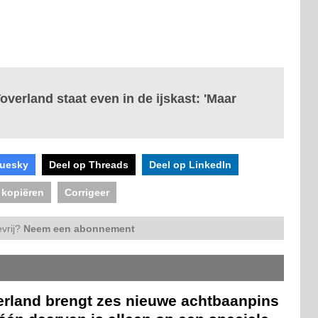
overland staat even in de ijskast: 'Maar
luesky
Deel op Threads
Deel op LinkedIn
 kopiëren
Corrigeer
vrij?
Neem een abonnement
erland brengt zes nieuwe achtbaanpins