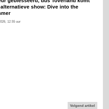
eur geblesseerd, dus Toverland komt
alternatieve show: Dive into the
mmer
026, 12.55 uur
Volgend artikel