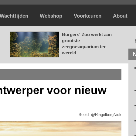
Wachttijden
Webshop
Voorkeuren
About
Burgers' Zoo werkt aan
grootste
zeegrasaquarium ter
wereld
N
ntwerper voor nieuw
Beeld: @RingelbergNick