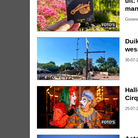
uit:
mani
Gistere
FOTO'S
Duik
wes
30-07-2
Hal
Cirq
25-07-2
FOTO'S