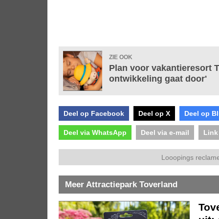
ZIE OOK
Plan voor vakantieresort T
ontwikkeling gaat door'
Deel op Facebook
Deel op X
Deel op B
Deel via WhatsApp
Deel via e-mail
Link
Looopings reclame
Meer Attractiepark Toverland
Tov