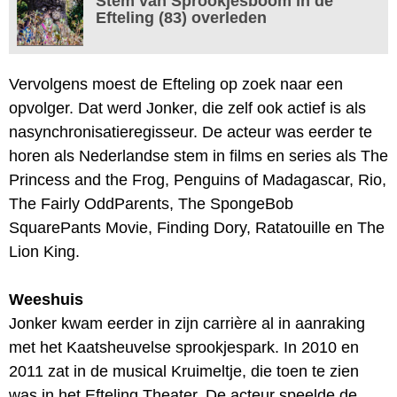
Stem van Sprookjesboom in de
Efteling (83) overleden
Vervolgens moest de Efteling op zoek naar een
opvolger. Dat werd Jonker, die zelf ook actief is als
nasynchronisatieregisseur. De acteur was eerder te
horen als Nederlandse stem in films en series als The
Princess and the Frog, Penguins of Madagascar, Rio,
The Fairly OddParents, The SpongeBob
SquarePants Movie, Finding Dory, Ratatouille en The
Lion King.
Weeshuis
Jonker kwam eerder in zijn carrière al in aanraking
met het Kaatsheuvelse sprookjespark. In 2010 en
2011 zat in de musical Kruimeltje, die toen te zien
was in het Efteling Theater. De acteur speelde de