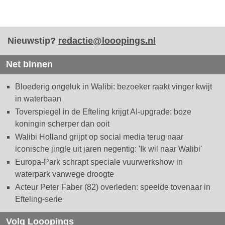
Nieuwstip?
redactie@looopings.nl
Net binnen
Bloederig ongeluk in Walibi: bezoeker raakt vinger kwijt
in waterbaan
Toverspiegel in de Efteling krijgt AI-upgrade: boze
koningin scherper dan ooit
Walibi Holland grijpt op social media terug naar
iconische jingle uit jaren negentig: 'Ik wil naar Walibi'
Europa-Park schrapt speciale vuurwerkshow in
waterpark vanwege droogte
Acteur Peter Faber (82) overleden: speelde tovenaar in
Efteling-serie
Volg Looopings