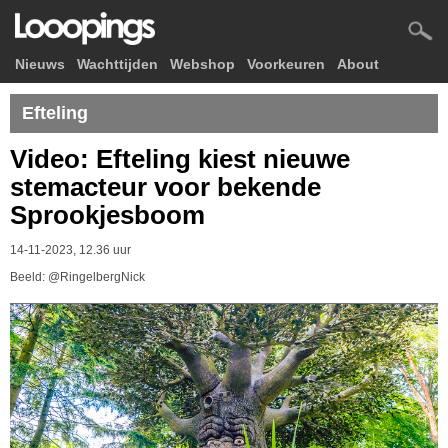
Nieuws
Wachttijden
Webshop
Voorkeuren
About
Efteling
Video: Efteling kiest nieuwe
stemacteur voor bekende
Sprookjesboom
14-11-2023, 12.36 uur
Beeld: @RingelbergNick