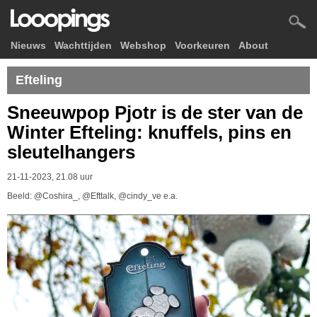
Nieuws
Wachttijden
Webshop
Voorkeuren
About
Efteling
Sneeuwpop Pjotr is de ster van de
Winter Efteling: knuffels, pins en
sleutelhangers
21-11-2023, 21.08 uur
Beeld: @Coshira_, @Efttalk, @cindy_ve e.a.