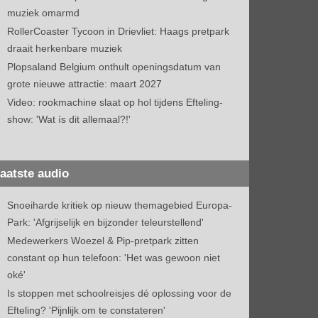
muziek omarmd
RollerCoaster Tycoon in Drievliet: Haags pretpark
draait herkenbare muziek
Plopsaland Belgium onthult openingsdatum van
grote nieuwe attractie: maart 2027
Video: rookmachine slaat op hol tijdens Efteling-
show: 'Wat ís dit allemaal?!'
aatste audio
Snoeiharde kritiek op nieuw themagebied Europa-
Park: 'Afgrijselijk en bijzonder teleurstellend'
Medewerkers Woezel & Pip-pretpark zitten
constant op hun telefoon: 'Het was gewoon niet
oké'
Is stoppen met schoolreisjes dé oplossing voor de
Efteling? 'Pijnlijk om te constateren'