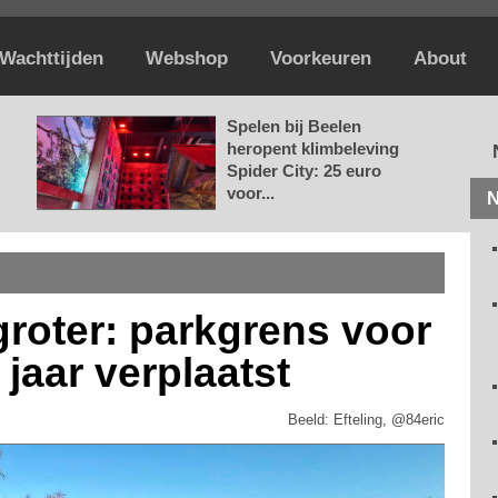
Wachttijden
Webshop
Voorkeuren
About
Spelen bij Beelen
heropent klimbeleving
Spider City: 25 euro
voor...
N
groter: parkgrens voor
 jaar verplaatst
Beeld: Efteling, @84eric