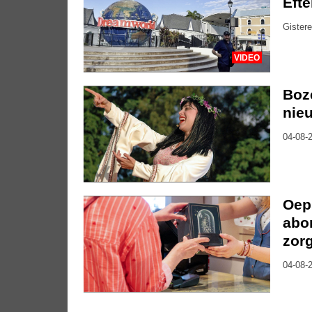
Eft
Gistere
VIDEO
Boze
nie
04-08-2
Oep
abon
zor
04-08-2