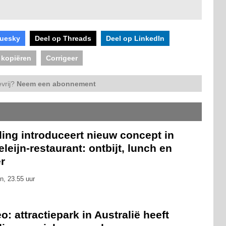
luesky
Deel op Threads
Deel op LinkedIn
 kopiëren
Corrigeer
vrij?
Neem een abonnement
ling introduceert nieuw concept in
leijn-restaurant: ontbijt, lunch en
r
n, 23.55 uur
o: attractiepark in Australië heeft