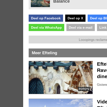
Balancé
Deel op Facebook
Deel op X
Deel op B
Deel via WhatsApp
Deel via e-mail
Link
Looopings reclame
Meer Efteling
Efte
Rave
dine
Gistere
FOTO'S
Vide