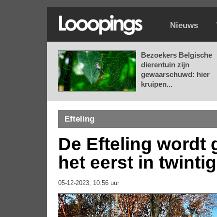
Nieuws
Bezoekers Belgische
dierentuin zijn
gewaarschuwd: hier
kruipen...
Efteling
De Efteling wordt 
het eerst in twintig
05-12-2023, 10.56 uur