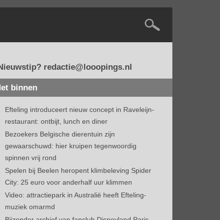
Nieuwstip? redactie@looopings.nl
et binnen
Efteling introduceert nieuw concept in Raveleijn-
restaurant: ontbijt, lunch en diner
Bezoekers Belgische dierentuin zijn
gewaarschuwd: hier kruipen tegenwoordig
spinnen vrij rond
Spelen bij Beelen heropent klimbeleving Spider
City: 25 euro voor anderhalf uur klimmen
Video: attractiepark in Australië heeft Efteling-
muziek omarmd
Bijzonder archief van fanclub Disneyland Paris