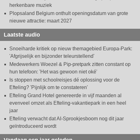
herkenbare muziek
Plopsaland Belgium onthult openingsdatum van grote
nieuwe attractie: maart 2027
Laatste audio
Snoeiharde kritiek op nieuw themagebied Europa-Park:
'Afgrijselijk en bijzonder teleurstellend'
Medewerkers Woezel & Pip-pretpark zitten constant op
hun telefoon: 'Het was gewoon niet oké'
Is stoppen met schoolreisjes dé oplossing voor de
Efteling? 'Pijnlijk om te constateren'
Efteling Grand Hotel genereerde in vijf maanden al
evenveel omzet als Efteling-vakantiepark in een heel
jaar
Efteling verwacht dat AI-Sprookjesboom nog dit jaar
geïntroduceerd wordt
Vandaag een jaar geleden