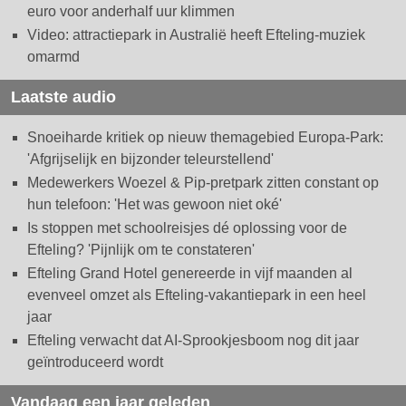
euro voor anderhalf uur klimmen
Video: attractiepark in Australië heeft Efteling-muziek
omarmd
Laatste audio
Snoeiharde kritiek op nieuw themagebied Europa-Park:
'Afgrijselijk en bijzonder teleurstellend'
Medewerkers Woezel & Pip-pretpark zitten constant op
hun telefoon: 'Het was gewoon niet oké'
Is stoppen met schoolreisjes dé oplossing voor de
Efteling? 'Pijnlijk om te constateren'
Efteling Grand Hotel genereerde in vijf maanden al
evenveel omzet als Efteling-vakantiepark in een heel
jaar
Efteling verwacht dat AI-Sprookjesboom nog dit jaar
geïntroduceerd wordt
Vandaag een jaar geleden