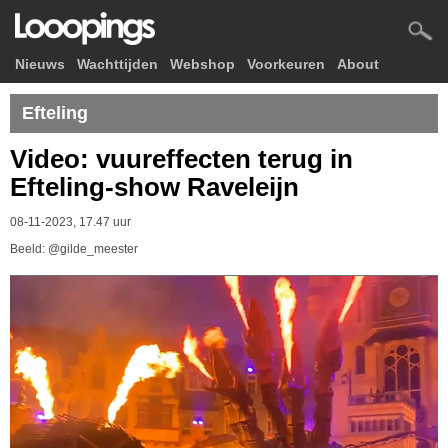
Nieuws
Wachttijden
Webshop
Voorkeuren
About
Efteling
Video: vuureffecten terug in
Efteling-show Raveleijn
08-11-2023, 17.47 uur
Beeld: @gilde_meester