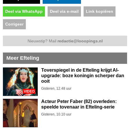
Deel via WhatsApp
Deel via e-mail
Link kopiëren
Corrigeer
Nieuwstip? Mail
redactie@looopings.nl
Meer Efteling
Toverspiegel in de Efteling krijgt AI-
upgrade: boze koningin scherper dan
ooit
Gisteren, 12.48 uur
VIDEO
Acteur Peter Faber (82) overleden:
speelde tovenaar in Efteling-serie
Gisteren, 10.10 uur