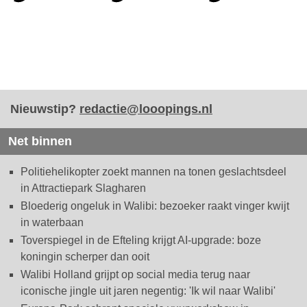
Nieuwstip?
redactie@looopings.nl
Net binnen
Politiehelikopter zoekt mannen na tonen geslachtsdeel
in Attractiepark Slagharen
Bloederig ongeluk in Walibi: bezoeker raakt vinger kwijt
in waterbaan
Toverspiegel in de Efteling krijgt AI-upgrade: boze
koningin scherper dan ooit
Walibi Holland grijpt op social media terug naar
iconische jingle uit jaren negentig: 'Ik wil naar Walibi'