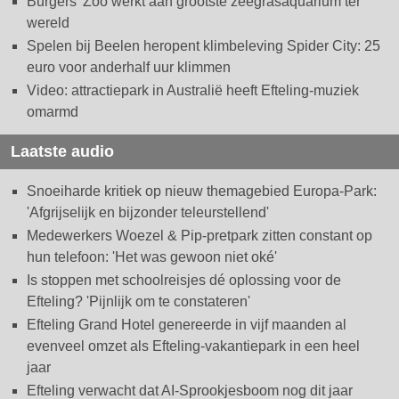
Burgers' Zoo werkt aan grootste zeegrasaquarium ter
wereld
Spelen bij Beelen heropent klimbeleving Spider City: 25
euro voor anderhalf uur klimmen
Video: attractiepark in Australië heeft Efteling-muziek
omarmd
Laatste audio
Snoeiharde kritiek op nieuw themagebied Europa-Park:
'Afgrijselijk en bijzonder teleurstellend'
Medewerkers Woezel & Pip-pretpark zitten constant op
hun telefoon: 'Het was gewoon niet oké'
Is stoppen met schoolreisjes dé oplossing voor de
Efteling? 'Pijnlijk om te constateren'
Efteling Grand Hotel genereerde in vijf maanden al
evenveel omzet als Efteling-vakantiepark in een heel
jaar
Efteling verwacht dat AI-Sprookjesboom nog dit jaar