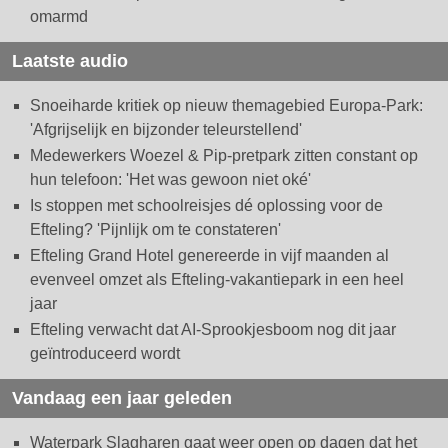
omarmd
Laatste audio
Snoeiharde kritiek op nieuw themagebied Europa-Park:
'Afgrijselijk en bijzonder teleurstellend'
Medewerkers Woezel & Pip-pretpark zitten constant op
hun telefoon: 'Het was gewoon niet oké'
Is stoppen met schoolreisjes dé oplossing voor de
Efteling? 'Pijnlijk om te constateren'
Efteling Grand Hotel genereerde in vijf maanden al
evenveel omzet als Efteling-vakantiepark in een heel
jaar
Efteling verwacht dat AI-Sprookjesboom nog dit jaar
geïntroduceerd wordt
Vandaag een jaar geleden
Waterpark Slagharen gaat weer open op dagen dat het