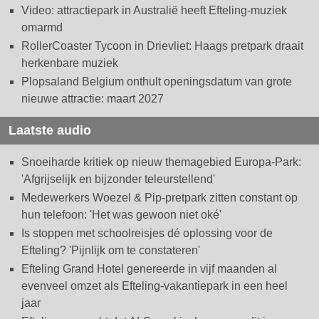
Video: attractiepark in Australië heeft Efteling-muziek
omarmd
RollerCoaster Tycoon in Drievliet: Haags pretpark draait
herkenbare muziek
Plopsaland Belgium onthult openingsdatum van grote
nieuwe attractie: maart 2027
Laatste audio
Snoeiharde kritiek op nieuw themagebied Europa-Park:
'Afgrijselijk en bijzonder teleurstellend'
Medewerkers Woezel & Pip-pretpark zitten constant op
hun telefoon: 'Het was gewoon niet oké'
Is stoppen met schoolreisjes dé oplossing voor de
Efteling? 'Pijnlijk om te constateren'
Efteling Grand Hotel genereerde in vijf maanden al
evenveel omzet als Efteling-vakantiepark in een heel
jaar