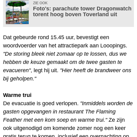
ZIE OOK
Foto's: parachute tower Dragonwatch
torent hoog boven Toverland uit
Dat gebeurde rond 15.45 uur, bevestigt een
woordvoerder van het attractiepark aan Looopings.
"De storing bleek niet zomaar op te lossen, dus we
hebben de keuze gemaakt om de twee gasten te
evacueren"
, legt hij uit.
"Hier heeft de brandweer ons
bij geholpen."
Warme trui
De evacuatie is goed verlopen.
"Inmiddels worden de
gasten opgevangen in restaurant The Flaming
Feather met een kom soep en warme trui."
Ze zijn
ook uitgenodigd om komende zomer nog een keer
gratis terug te komen, inclusief een overnachting op