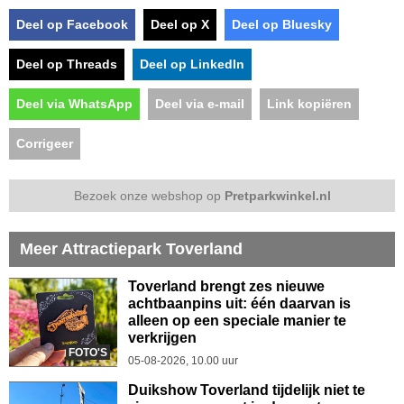
Deel op Facebook
Deel op X
Deel op Bluesky
Deel op Threads
Deel op LinkedIn
Deel via WhatsApp
Deel via e-mail
Link kopiëren
Corrigeer
Bezoek onze webshop op
Pretparkwinkel.nl
Meer Attractiepark Toverland
Toverland brengt zes nieuwe
achtbaanpins uit: één daarvan is
alleen op een speciale manier te
verkrijgen
FOTO'S
05-08-2026, 10.00 uur
Duikshow Toverland tijdelijk niet te