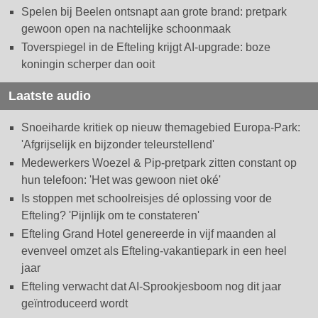
Spelen bij Beelen ontsnapt aan grote brand: pretpark
gewoon open na nachtelijke schoonmaak
Toverspiegel in de Efteling krijgt AI-upgrade: boze
koningin scherper dan ooit
Laatste audio
Snoeiharde kritiek op nieuw themagebied Europa-Park:
'Afgrijselijk en bijzonder teleurstellend'
Medewerkers Woezel & Pip-pretpark zitten constant op
hun telefoon: 'Het was gewoon niet oké'
Is stoppen met schoolreisjes dé oplossing voor de
Efteling? 'Pijnlijk om te constateren'
Efteling Grand Hotel genereerde in vijf maanden al
evenveel omzet als Efteling-vakantiepark in een heel
jaar
Efteling verwacht dat AI-Sprookjesboom nog dit jaar
geïntroduceerd wordt