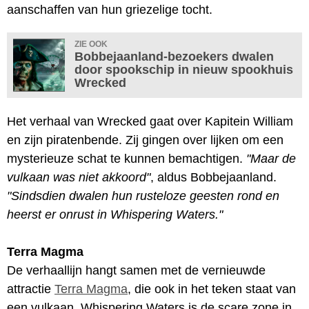
aanschaffen van hun griezelige tocht.
ZIE OOK
Bobbejaanland-bezoekers dwalen
door spookschip in nieuw spookhuis
Wrecked
Het verhaal van Wrecked gaat over Kapitein William
en zijn piratenbende. Zij gingen over lijken om een
mysterieuze schat te kunnen bemachtigen.
"Maar de
vulkaan was niet akkoord"
, aldus Bobbejaanland.
"Sindsdien dwalen hun rusteloze geesten rond en
heerst er onrust in Whispering Waters."
Terra Magma
De verhaallijn hangt samen met de vernieuwde
attractie
Terra Magma
, die ook in het teken staat van
een vulkaan. Whispering Waters is de scare zone in