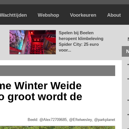
Wachttijden
Webshop
Voorkeuren
About
Spelen bij Beelen
heropent klimbeleving
Spider City: 25 euro
voor...
N
rme Winter Weide
o groot wordt de
Beeld: @Alex72709685, @Eftelwesley, @parkplanet