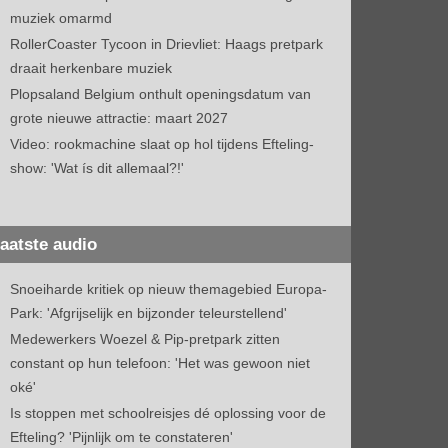
muziek omarmd
RollerCoaster Tycoon in Drievliet: Haags pretpark
draait herkenbare muziek
Plopsaland Belgium onthult openingsdatum van
grote nieuwe attractie: maart 2027
Video: rookmachine slaat op hol tijdens Efteling-
show: 'Wat ís dit allemaal?!'
aatste audio
Snoeiharde kritiek op nieuw themagebied Europa-
Park: 'Afgrijselijk en bijzonder teleurstellend'
Medewerkers Woezel & Pip-pretpark zitten
constant op hun telefoon: 'Het was gewoon niet
oké'
Is stoppen met schoolreisjes dé oplossing voor de
Efteling? 'Pijnlijk om te constateren'