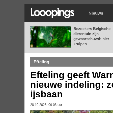
Nieuws
Bezoekers Belgische
dierentuin zijn
gewaarschuwd: hier
kruipen...
Efteling
Efteling geeft Wa
nieuwe indeling: z
ijsbaan
28-10-2023, 09.03 uur