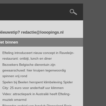
Nieuwstip? redactie@looopings.nl
et binnen
Efteling introduceert nieuw concept in Raveleijn-
restaurant: ontbijt, lunch en diner
Bezoekers Belgische dierentuin zijn
gewaarschuwd: hier kruipen tegenwoordig
spinnen vrij rond
Spelen bij Beelen heropent klimbeleving Spider
City: 25 euro voor anderhalf uur klimmen
Video: attractiepark in Australië heeft Efteling-
muziek omarmd
Bijzonder archief van fanclub Disneyland Paris