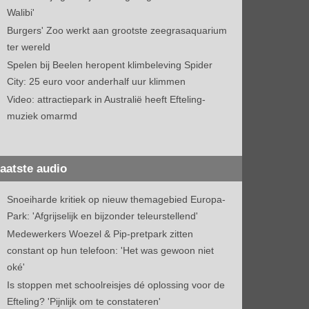
Walibi'
Burgers' Zoo werkt aan grootste zeegrasaquarium
ter wereld
Spelen bij Beelen heropent klimbeleving Spider
City: 25 euro voor anderhalf uur klimmen
Video: attractiepark in Australië heeft Efteling-
muziek omarmd
aatste audio
Snoeiharde kritiek op nieuw themagebied Europa-
Park: 'Afgrijselijk en bijzonder teleurstellend'
Medewerkers Woezel & Pip-pretpark zitten
constant op hun telefoon: 'Het was gewoon niet
oké'
Is stoppen met schoolreisjes dé oplossing voor de
Efteling? 'Pijnlijk om te constateren'