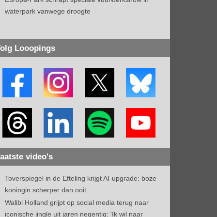
waterpark vanwege droogte
olg Looopings
aatste video's
Toverspiegel in de Efteling krijgt AI-upgrade: boze
koningin scherper dan ooit
Walibi Holland grijpt op social media terug naar
iconische jingle uit jaren negentig: 'Ik wil naar