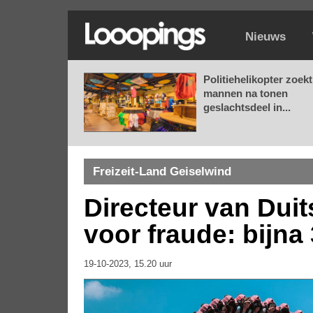
Nieuws
Politiehelikopter zoekt
mannen na tonen
geslachtsdeel in...
Freizeit-Land Geiselwind
Directeur van Duit
voor fraude: bijna
19-10-2023, 15.20 uur