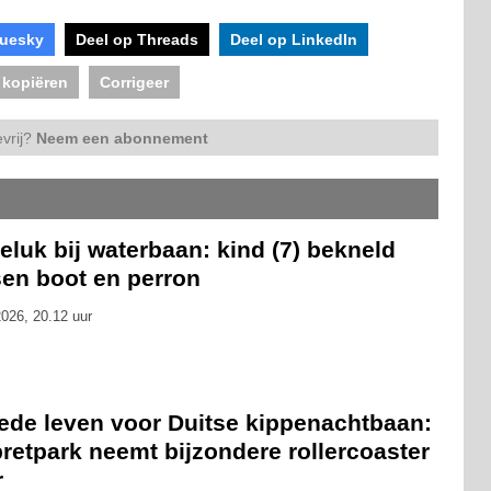
luesky
Deel op Threads
Deel op LinkedIn
 kopiëren
Corrigeer
vrij?
Neem een abonnement
luk bij waterbaan: kind (7) bekneld
sen boot en perron
026, 20.12 uur
ede leven voor Duitse kippenachtbaan:
pretpark neemt bijzondere rollercoaster
r