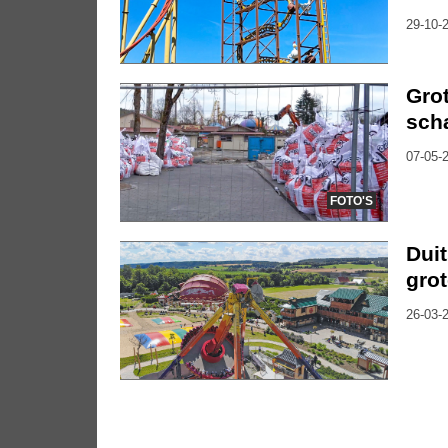
29-10-2
Grot
sch
07-05-2
FOTO'S
Duit
gro
26-03-2