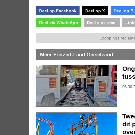
Deel op Facebook
Deel op X
Deel op B
Deel via WhatsApp
Deel via e-mail
Link
Looopings reclame
Meer Freizeit-Land Geiselwind
Onge
tus
06-06-2
Twe
dit 
ove