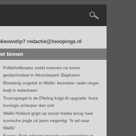
Nieuwstip? redactie@looopings.nl
et binnen
Politiehelikopter zoekt mannen na tonen
geslachtsdeel in Attractiepark Slagharen
Bloederig ongeluk in Walibi: bezoeker raakt vinger
kwijt in waterbaan
Toverspiegel in de Efteling krijgt AI-upgrade: boze
koningin scherper dan ooit
Walibi Holland grijpt op social media terug naar
iconische jingle uit jaren negentig: 'Ik wil naar
Walibi'
Europa-Park schrapt speciale vuurwerkshow in