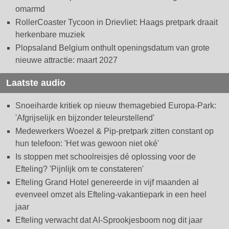
omarmd
RollerCoaster Tycoon in Drievliet: Haags pretpark draait
herkenbare muziek
Plopsaland Belgium onthult openingsdatum van grote
nieuwe attractie: maart 2027
Laatste audio
Snoeiharde kritiek op nieuw themagebied Europa-Park:
'Afgrijselijk en bijzonder teleurstellend'
Medewerkers Woezel & Pip-pretpark zitten constant op
hun telefoon: 'Het was gewoon niet oké'
Is stoppen met schoolreisjes dé oplossing voor de
Efteling? 'Pijnlijk om te constateren'
Efteling Grand Hotel genereerde in vijf maanden al
evenveel omzet als Efteling-vakantiepark in een heel
jaar
Efteling verwacht dat AI-Sprookjesboom nog dit jaar