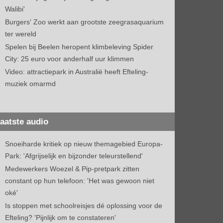
Walibi'
Burgers' Zoo werkt aan grootste zeegrasaquarium
ter wereld
Spelen bij Beelen heropent klimbeleving Spider
City: 25 euro voor anderhalf uur klimmen
Video: attractiepark in Australië heeft Efteling-
muziek omarmd
aatste audio
Snoeiharde kritiek op nieuw themagebied Europa-
Park: 'Afgrijselijk en bijzonder teleurstellend'
Medewerkers Woezel & Pip-pretpark zitten
constant op hun telefoon: 'Het was gewoon niet
oké'
Is stoppen met schoolreisjes dé oplossing voor de
Efteling? 'Pijnlijk om te constateren'