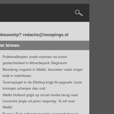
Nieuwstip? redactie@looopings.nl
et binnen
Politiehelikopter zoekt mannen na tonen
geslachtsdeel in Attractiepark Slagharen
Bloederig ongeluk in Walibi: bezoeker raakt vinger
kwijt in waterbaan
Toverspiegel in de Efteling krijgt AI-upgrade: boze
koningin scherper dan ooit
Walibi Holland grijpt op social media terug naar
iconische jingle uit jaren negentig: 'Ik wil naar
Walibi'
Europa-Park schrapt speciale vuurwerkshow in