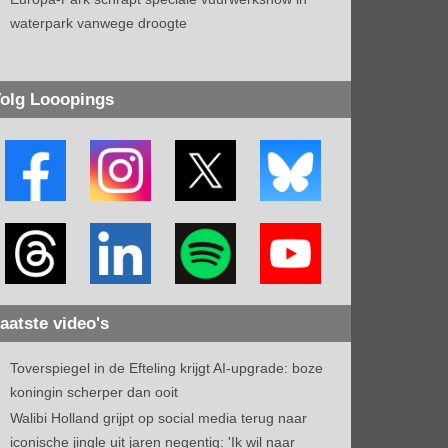
waterpark vanwege droogte
olg Looopings
aatste video's
Toverspiegel in de Efteling krijgt AI-upgrade: boze
koningin scherper dan ooit
Walibi Holland grijpt op social media terug naar
iconische jingle uit jaren negentig: 'Ik wil naar