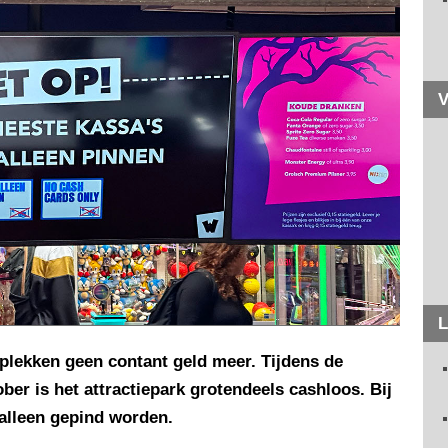
V
L
 plekken geen contant geld meer. Tijdens de
ber is het attractiepark grotendeels cashloos. Bij
 alleen gepind worden.