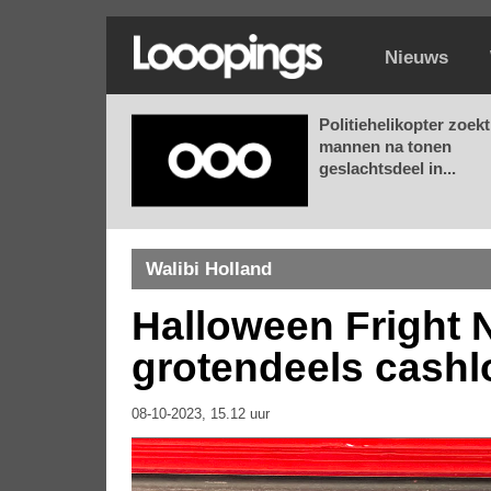
Nieuws
Politiehelikopter zoekt
mannen na tonen
geslachtsdeel in...
Walibi Holland
Halloween Fright Ni
grotendeels cashl
08-10-2023, 15.12 uur