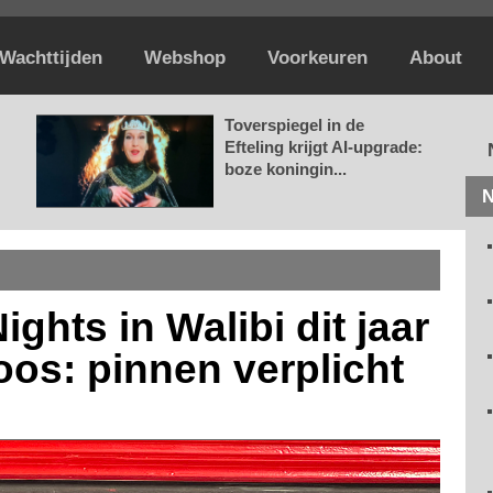
Wachttijden
Webshop
Voorkeuren
About
Toverspiegel in de
Efteling krijgt AI-upgrade:
boze koningin...
N
ghts in Walibi dit jaar
oos: pinnen verplicht