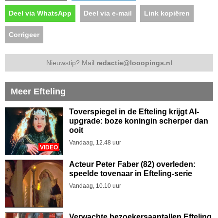
Deel via WhatsApp
Deel via e-mail
Link kopiëren
Corrigeer
Nieuwstip? Mail
redactie@looopings.nl
Meer Efteling
Toverspiegel in de Efteling krijgt AI-
upgrade: boze koningin scherper dan
ooit
Vandaag, 12.48 uur
VIDEO
Acteur Peter Faber (82) overleden:
speelde tovenaar in Efteling-serie
Vandaag, 10.10 uur
Verwachte bezoekersaantallen Efteling