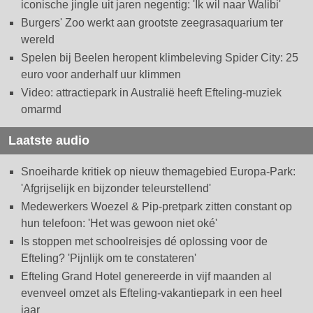
iconische jingle uit jaren negentig: 'Ik wil naar Walibi'
Burgers' Zoo werkt aan grootste zeegrasaquarium ter
wereld
Spelen bij Beelen heropent klimbeleving Spider City: 25
euro voor anderhalf uur klimmen
Video: attractiepark in Australië heeft Efteling-muziek
omarmd
Laatste audio
Snoeiharde kritiek op nieuw themagebied Europa-Park:
'Afgrijselijk en bijzonder teleurstellend'
Medewerkers Woezel & Pip-pretpark zitten constant op
hun telefoon: 'Het was gewoon niet oké'
Is stoppen met schoolreisjes dé oplossing voor de
Efteling? 'Pijnlijk om te constateren'
Efteling Grand Hotel genereerde in vijf maanden al
evenveel omzet als Efteling-vakantiepark in een heel
jaar