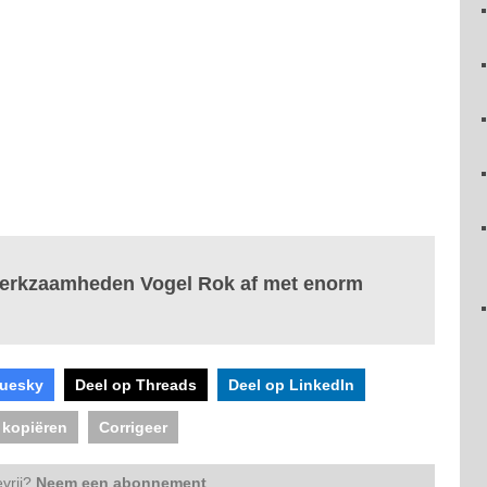
 werkzaamheden Vogel Rok af met enorm
luesky
Deel op Threads
Deel op LinkedIn
 kopiëren
Corrigeer
vrij?
Neem een abonnement