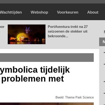
Wachttijden
Webshop
Voorkeuren
About
oor
PortAventura trekt na 27
n
seizoenen de stekker uit
bekroonde...
N
Symbolica tijdelijk
 problemen met
Beeld: Theme Park Science