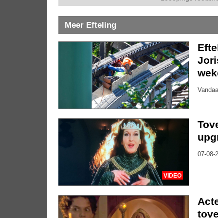
Meer Efteling
Eft
Jor
wek
Vandaa
Tove
upg
07-08-2
VIDEO
Acte
tove