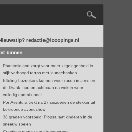
Nieuwstip? redactie@looopings.nl
et binnen
Phantasialand zorgt voor meer zitgelegenheid in
stijl: verhoogd terras met loungebanken
Efteling-bezoekers kunnen weer racen in Joris en
de Draak: houten achtbaan na weken weer
volledig operationeel
PortAventura trekt na 27 seizoenen de stekker uit
bekroonde avondshow
38 graden voorspeld: Plopsa laat kinderen in de
sneeuw spelen
Creatieve manier om slipperverbod