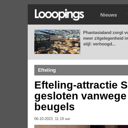
Nieuws
Phantasialand zorgt v
meer zitgelegenheid i
stijl: verhoogd...
Efteling
Efteling-attractie 
gesloten vanwege
beugels
06-10-2023, 11.19 uur