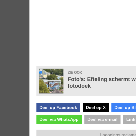
ZIE OOK
Foto's: Efteling schermt
fotodoek
Deel op Facebook
Deel op X
Deel op B
Deel via WhatsApp
Deel via e-mail
Link
Looopings reclame