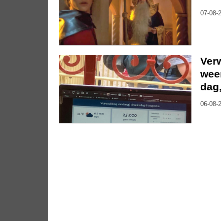
07-08-2
Ver
weer
dag
06-08-2