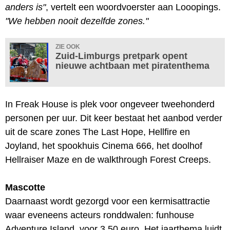
anders is"
, vertelt een woordvoerster aan Looopings.
"We hebben nooit dezelfde zones."
ZIE OOK
Zuid-Limburgs pretpark opent
nieuwe achtbaan met piratenthema
In Freak House is plek voor ongeveer tweehonderd
personen per uur. Dit keer bestaat het aanbod verder
uit de scare zones The Last Hope, Hellfire en
Joyland, het spookhuis Cinema 666, het doolhof
Hellraiser Maze en de walkthrough Forest Creeps.
Mascotte
Daarnaast wordt gezorgd voor een kermisattractie
waar eveneens acteurs ronddwalen: funhouse
Adventure Island, voor 3,50 euro. Het jaarthema luidt